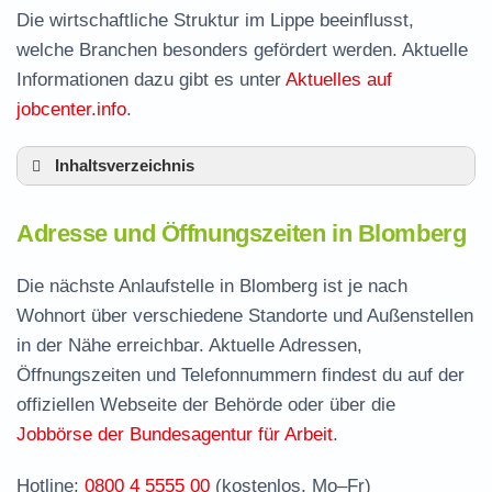
Die wirtschaftliche Struktur im Lippe beeinflusst,
welche Branchen besonders gefördert werden. Aktuelle
Informationen dazu gibt es unter
Aktuelles auf
jobcenter.info
.
Inhaltsverzeichnis
Adresse und Öffnungszeiten in Blomberg
Adresse und Öffnungszeiten in Blomberg
Leistungen der Arbeitsvermittlung in Blomberg
Termin vereinbaren und Bürgergeld beantragen
Die nächste Anlaufstelle in Blomberg ist je nach
Wohnort über verschiedene Standorte und Außenstellen
Jobcenter Lippe – zuständige Stelle
in der Nähe erreichbar. Aktuelle Adressen,
Stellenangebote und Jobbörse in Blomberg
Öffnungszeiten und Telefonnummern findest du auf der
Häufige Fragen rund ums Jobcenter
offiziellen Webseite der Behörde oder über die
Jobbörse der Bundesagentur für Arbeit
.
Hotline:
0800 4 5555 00
(kostenlos, Mo–Fr)