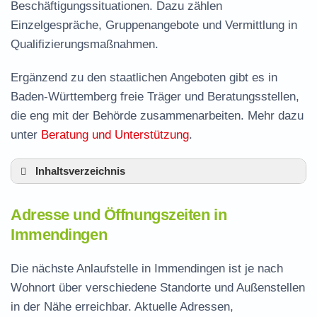
Beschäftigungssituationen. Dazu zählen
Einzelgespräche, Gruppenangebote und Vermittlung in
Qualifizierungsmaßnahmen.
Ergänzend zu den staatlichen Angeboten gibt es in
Baden-Württemberg freie Träger und Beratungsstellen,
die eng mit der Behörde zusammenarbeiten. Mehr dazu
unter
Beratung und Unterstützung
.
Inhaltsverzeichnis
Adresse und Öffnungszeiten in Immendingen
Adresse und Öffnungszeiten in
Leistungen der Arbeitsvermittlung in
Immendingen
Immendingen
Termin vereinbaren und Bürgergeld beantragen
Die nächste Anlaufstelle in Immendingen ist je nach
Wohnort über verschiedene Standorte und Außenstellen
Jobcenter Tuttlingen – zuständige Stelle
in der Nähe erreichbar. Aktuelle Adressen,