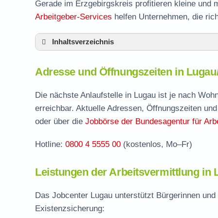
Gerade im Erzgebirgskreis profitieren kleine und 
Arbeitgeber-Services
helfen Unternehmen, die ric
Inhaltsverzeichnis
Adresse und Öffnungszeiten in Lugau
Adresse und Öffnungszeiten in Lugau
Leistungen der Arbeitsvermittlung in Lugau
Termin vereinbaren und Bürgergeld beantr
Die nächste Anlaufstelle in Lugau ist je nach Woh
erreichbar. Aktuelle Adressen, Öffnungszeiten und
Jobcenter Erzgebirgskreis – zuständige Ste
oder über die
Jobbörse der Bundesagentur für Arbe
Stellenangebote und Jobbörse in Lugau
Hotline:
0800 4 5555 00
(kostenlos, Mo–Fr)
Häufige Fragen rund ums Jobcenter
Leistungen der Arbeitsvermittlung in
Das Jobcenter Lugau unterstützt Bürgerinnen und 
Existenzsicherung: