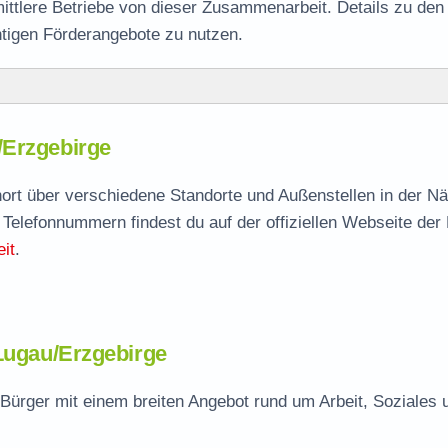
mittlere Betriebe von dieser Zusammenarbeit. Details zu den
htigen Förderangebote zu nutzen.
/Erzgebirge
agen
nort über verschiedene Standorte und Außenstellen in der N
 Telefonnummern findest du auf der offiziellen Webseite der
lle
it
.
 Lugau/Erzgebirge
Bürger mit einem breiten Angebot rund um Arbeit, Soziales 