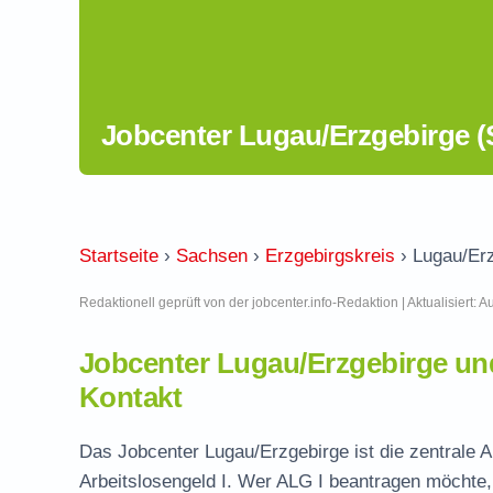
Jobcenter Lugau/Erzgebirge 
Startseite
›
Sachsen
›
Erzgebirgskreis
›
Lugau/Er
Redaktionell geprüft von der jobcenter.info-Redaktion | Aktualisiert: 
Jobcenter Lugau/Erzgebirge u
Kontakt
Das Jobcenter Lugau/Erzgebirge ist die zentrale A
Arbeitslosengeld I. Wer ALG I beantragen möchte, 