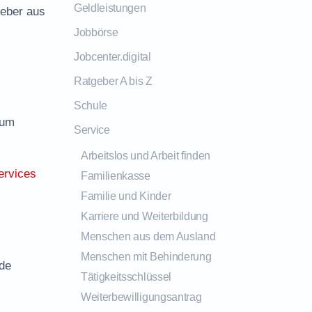
Geldleistungen
geber aus
Jobbörse
Jobcenter.digital
Ratgeber A bis Z
Schule
zum
Service
Arbeitslos und Arbeit finden
ervices
Familienkasse
Familie und Kinder
Karriere und Weiterbildung
Menschen aus dem Ausland
Menschen mit Behinderung
rde
Tätigkeitsschlüssel
Weiterbewilligungsantrag