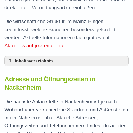
direkt in die Vermittlungsarbeit einfließen.
Die wirtschaftliche Struktur im Mainz-Bingen
beeinflusst, welche Branchen besonders gefördert
werden. Aktuelle Informationen dazu gibt es unter
Aktuelles auf jobcenter.info
.
Inhaltsverzeichnis
Adresse und Öffnungszeiten in Nackenheim
Adresse und Öffnungszeiten in
Leistungen der Arbeitsvermittlung in
Nackenheim
Nackenheim
Termin vereinbaren und Bürgergeld beantragen
Die nächste Anlaufstelle in Nackenheim ist je nach
Wohnort über verschiedene Standorte und Außenstellen
Jobcenter Mainz-Bingen – zuständige Stelle
in der Nähe erreichbar. Aktuelle Adressen,
Stellenangebote und Jobbörse in Nackenheim
Öffnungszeiten und Telefonnummern findest du auf der
Häufige Fragen rund ums Jobcenter