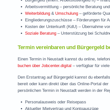
Bürgergeld (ehem. Arbeitslosengeld II)
– finan
Arbeitsvermittlung
– persönliche Beratung und
Weiterbildung
&
Umschulung
– geförderte Qual
Eingliederungszuschüsse
– Förderungen für Ar
Kosten der Unterkunft (KdU)
– Übernahme von 
Soziale Beratung
– Unterstützung bei Schuldne
Termin vereinbaren und Bürgergeld b
Einen Termin in Neustadt kannst du online, telefo
buchen über Jobcenter.digital
– verfügbar für viele
Den Erstantrag auf Bürgergeld kannst du ebenfalls
bereit oder kann direkt über das Online-Portal der
persönlichen Termin in Neustadt werden in der Reg
Personalausweis oder Reisepass
Aktueller Mietvertrag und Kontoauszüge