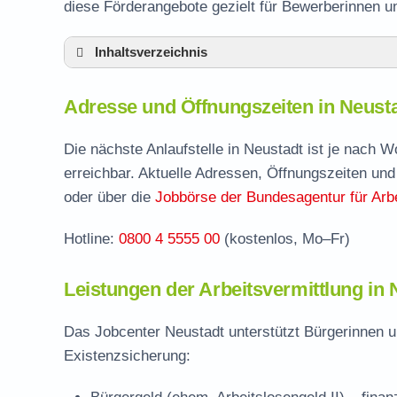
diese Förderangebote gezielt für Bewerberinnen 
Inhaltsverzeichnis
Adresse und Öffnungszeiten in Neustadt
Adresse und Öffnungszeiten in Neust
Leistungen der Arbeitsvermittlung in Neust
Termin vereinbaren und Bürgergeld beantr
Die nächste Anlaufstelle in Neustadt ist je nach 
erreichbar. Aktuelle Adressen, Öffnungszeiten und
Jobcenter Kelheim – zuständige Stelle
oder über die
Jobbörse der Bundesagentur für Arbe
Stellenangebote und Jobbörse in Neustadt
Hotline:
0800 4 5555 00
(kostenlos, Mo–Fr)
Häufige Fragen rund ums Jobcenter
Leistungen der Arbeitsvermittlung in
Das Jobcenter Neustadt unterstützt Bürgerinnen u
Existenzsicherung: