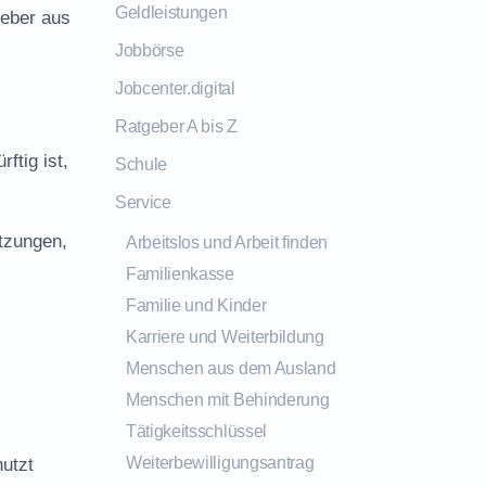
Geldleistungen
geber aus
Jobbörse
Jobcenter.digital
Ratgeber A bis Z
ftig ist,
Schule
Service
tzungen,
Arbeitslos und Arbeit finden
Familienkasse
Familie und Kinder
Karriere und Weiterbildung
Menschen aus dem Ausland
s
Menschen mit Behinderung
Tätigkeitsschlüssel
Weiterbewilligungsantrag
utzt