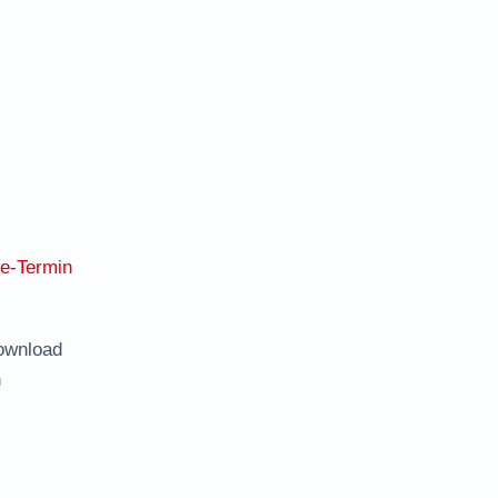
ne-Termin
ownload
n