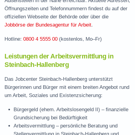
Außenstellen in der Nähe erreichbar. Aktuelle Adressen,
Jobcenter Schmalkalden-Meiningen –
Öffnungszeiten und Telefonnummern findest du auf der
zuständige Stelle
offiziellen Webseite der Behörde oder über die
Stellenangebote und Jobbörse in Steinbach-
Jobbörse der Bundesagentur für Arbeit
.
Hallenberg
Hotline:
0800 4 5555 00
(kostenlos, Mo–Fr)
Häufige Fragen rund ums Jobcenter
Leistungen der Arbeitsvermittlung in
Steinbach-Hallenberg
Das Jobcenter Steinbach-Hallenberg unterstützt
Bürgerinnen und Bürger mit einem breiten Angebot rund
um Arbeit, Soziales und Existenzsicherung:
Bürgergeld (ehem. Arbeitslosengeld II)
– finanzielle
Grundsicherung bei Bedürftigkeit
Arbeitsvermittlung
– persönliche Beratung und
Stellenvermittlung in Steinbach-Hallenberg und