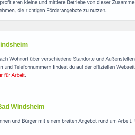
ofitieren kleine und mittlere Betriebe von dieser Zusammen
ehmen, die richtigen Förderangebote zu nutzen.
heim
Windsheim
Windsheim
agen
 nach Wohnort über verschiedene Standorte und Außenstellen 
n und Telefonnummern findest du auf der offiziellen Webseit
sheim – zuständige Stelle
 für Arbeit
.
dsheim
n Bad Windsheim
nen und Bürger mit einem breiten Angebot rund um Arbeit, 