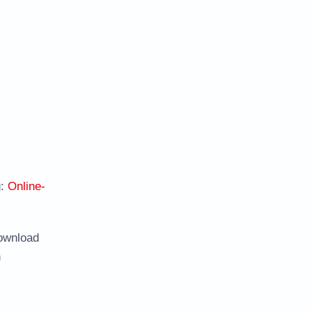
g:
Online-
ownload
n