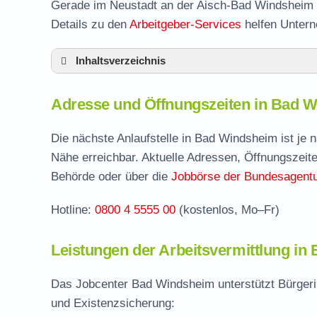
Gerade im Neustadt an der Aisch-Bad Windsheim pr
Details zu den
Arbeitgeber-Services
helfen Untern
Inhaltsverzeichnis
Adresse und Öffnungszeiten in Bad Winds
Adresse und Öffnungszeiten in Bad 
Leistungen der Arbeitsvermittlung in Bad 
Termin vereinbaren und Bürgergeld beantr
Die nächste Anlaufstelle in Bad Windsheim ist je
Nähe erreichbar. Aktuelle Adressen, Öffnungszeite
Jobcenter Neustadt an der Aisch-Bad Wind
Behörde oder über die
Jobbörse der Bundesagentur
Stellenangebote und Jobbörse in Bad Win
Hotline:
0800 4 5555 00
(kostenlos, Mo–Fr)
Häufige Fragen rund ums Jobcenter
Leistungen der Arbeitsvermittlung i
Das Jobcenter Bad Windsheim unterstützt Bürgerin
und Existenzsicherung: