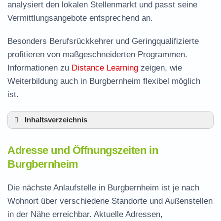
analysiert den lokalen Stellenmarkt und passt seine
Vermittlungsangebote entsprechend an.
Besonders Berufsrückkehrer und Geringqualifizierte
profitieren von maßgeschneiderten Programmen.
Informationen zu
Distance Learning
zeigen, wie
Weiterbildung auch in Burgbernheim flexibel möglich
ist.
Inhaltsverzeichnis
Adresse und Öffnungszeiten in Burgbernheim
Adresse und Öffnungszeiten in
Leistungen der Arbeitsvermittlung in
Burgbernheim
Burgbernheim
Termin vereinbaren und Bürgergeld beantragen
Die nächste Anlaufstelle in Burgbernheim ist je nach
Wohnort über verschiedene Standorte und Außenstellen
Jobcenter Neustadt an der Aisch-Bad
in der Nähe erreichbar. Aktuelle Adressen,
Windsheim – zuständige Stelle