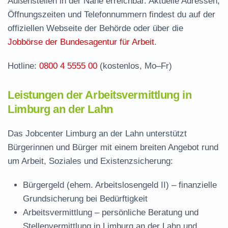
Außenstellen in der Nähe erreichbar. Aktuelle Adressen,
Jobcenter Limburg-Weilburg – zuständige
Öffnungszeiten und Telefonnummern findest du auf der
Stelle
offiziellen Webseite der Behörde oder über die
Stellenangebote und Jobbörse in Limburg an
Jobbörse der Bundesagentur für Arbeit
.
der Lahn
Hotline:
0800 4 5555 00
(kostenlos, Mo–Fr)
Häufige Fragen rund ums Jobcenter
Leistungen der Arbeitsvermittlung in
Limburg an der Lahn
Das Jobcenter Limburg an der Lahn unterstützt
Bürgerinnen und Bürger mit einem breiten Angebot rund
um Arbeit, Soziales und Existenzsicherung:
Bürgergeld (ehem. Arbeitslosengeld II)
– finanzielle
Grundsicherung bei Bedürftigkeit
Arbeitsvermittlung
– persönliche Beratung und
Stellenvermittlung in Limburg an der Lahn und