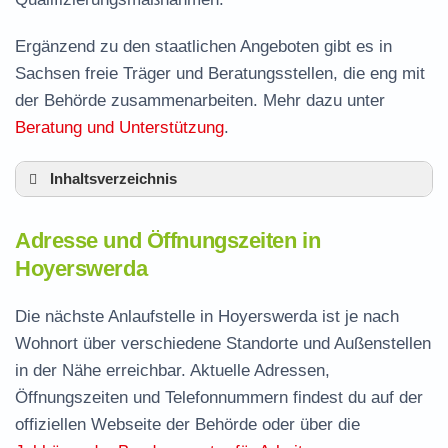
Ergänzend zu den staatlichen Angeboten gibt es in
Sachsen freie Träger und Beratungsstellen, die eng mit
der Behörde zusammenarbeiten. Mehr dazu unter
Beratung und Unterstützung
.
Inhaltsverzeichnis
Adresse und Öffnungszeiten in Hoyerswerda
Adresse und Öffnungszeiten in
Leistungen der Arbeitsvermittlung in
Hoyerswerda
Hoyerswerda
Termin vereinbaren und Bürgergeld beantragen
Die nächste Anlaufstelle in Hoyerswerda ist je nach
Wohnort über verschiedene Standorte und Außenstellen
Jobcenter Bautzen – zuständige Stelle
in der Nähe erreichbar. Aktuelle Adressen,
Stellenangebote und Jobbörse in Hoyerswerda
Öffnungszeiten und Telefonnummern findest du auf der
Häufige Fragen rund ums Jobcenter
offiziellen Webseite der Behörde oder über die