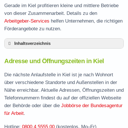
Gerade im Kiel profitieren kleine und mittlere Betriebe
von dieser Zusammenarbeit. Details zu den
Arbeitgeber-Services
helfen Unternehmen, die richtigen
Förderangebote zu nutzen.
Inhaltsverzeichnis
Adresse und Öffnungszeiten in Kiel
Adresse und Öffnungszeiten in Kiel
Leistungen der Arbeitsvermittlung in Kiel
Termin vereinbaren und Bürgergeld beantragen
Die nächste Anlaufstelle in Kiel ist je nach Wohnort
über verschiedene Standorte und Außenstellen in der
Stellenangebote und Jobbörse in Kiel
Nähe erreichbar. Aktuelle Adressen, Öffnungszeiten und
Formulare und Anträge beim Jobcenter Kiel
Telefonnummern findest du auf der offiziellen Webseite
Häufige Fragen rund ums Jobcenter
der Behörde oder über die
Jobbörse der Bundesagentur
für Arbeit
.
Hotline:
0800 4 5555 00
(kostenlos, Mo–Fr)