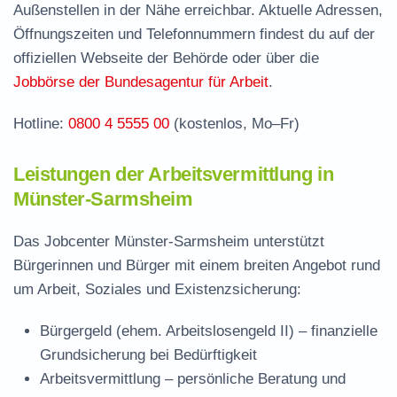
Außenstellen in der Nähe erreichbar. Aktuelle Adressen,
Jobcenter Mainz-Bingen – zuständige Stelle
Öffnungszeiten und Telefonnummern findest du auf der
Stellenangebote und Jobbörse in Münster-
offiziellen Webseite der Behörde oder über die
Sarmsheim
Jobbörse der Bundesagentur für Arbeit
.
Häufige Fragen rund ums Jobcenter
Hotline:
0800 4 5555 00
(kostenlos, Mo–Fr)
Leistungen der Arbeitsvermittlung in
Münster-Sarmsheim
Das Jobcenter Münster-Sarmsheim unterstützt
Bürgerinnen und Bürger mit einem breiten Angebot rund
um Arbeit, Soziales und Existenzsicherung:
Bürgergeld (ehem. Arbeitslosengeld II)
– finanzielle
Grundsicherung bei Bedürftigkeit
Arbeitsvermittlung
– persönliche Beratung und