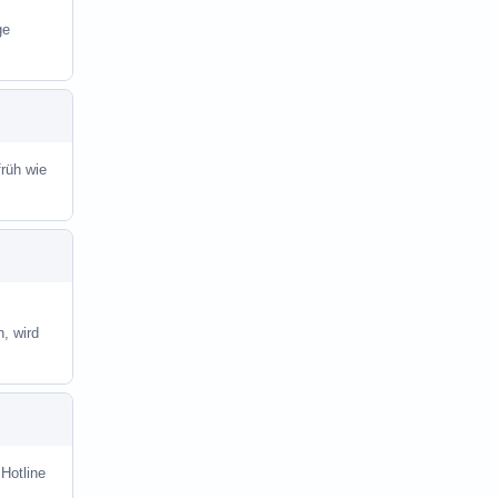
ge
früh wie
, wird
 Hotline