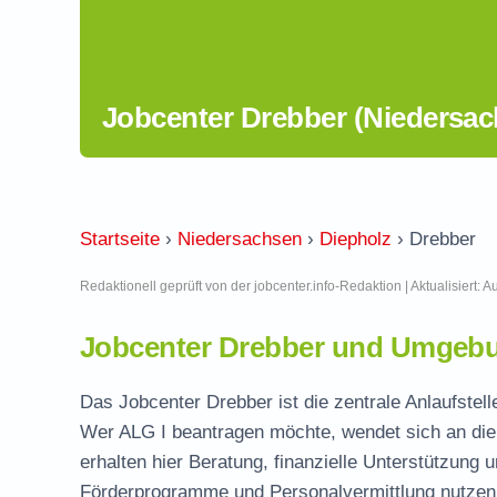
Jobcenter Drebber (Niedersac
Startseite
›
Niedersachsen
›
Diepholz
›
Drebber
Redaktionell geprüft von der jobcenter.info-Redaktion | Aktualisiert: 
Jobcenter Drebber und Umgebu
Das Jobcenter Drebber ist die zentrale Anlaufstell
Wer ALG I beantragen möchte, wendet sich an die
erhalten hier Beratung, finanzielle Unterstützung 
Förderprogramme und Personalvermittlung nutzen