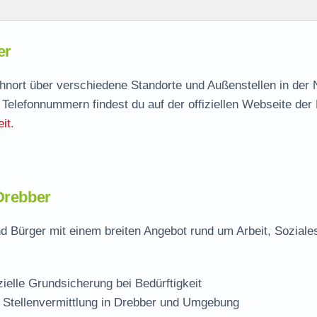
er
er
agen
ohnort über verschiedene Standorte und Außenstellen in der
 Telefonnummern findest du auf der offiziellen Webseite der
it
.
 Drebber
d Bürger mit einem breiten Angebot rund um Arbeit, Soziale
zielle Grundsicherung bei Bedürftigkeit
 Stellenvermittlung in Drebber und Umgebung