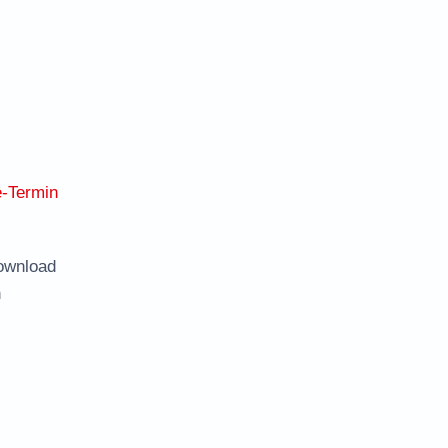
e-Termin
ownload
n