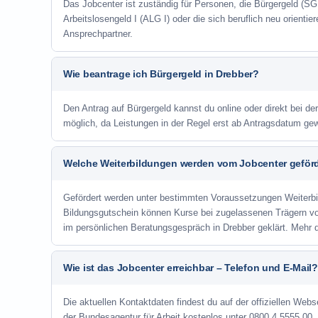
Das Jobcenter ist zuständig für Personen, die Bürgergeld (SGB
Arbeitslosengeld I (ALG I) oder die sich beruflich neu orienti
Ansprechpartner.
Wie beantrage ich Bürgergeld in Drebber?
Den Antrag auf Bürgergeld kannst du online oder direkt bei der
möglich, da Leistungen in der Regel erst ab Antragsdatum ge
Welche Weiterbildungen werden vom Jobcenter geför
Gefördert werden unter bestimmten Voraussetzungen Weiterb
Bildungsgutschein können Kurse bei zugelassenen Trägern v
im persönlichen Beratungsgespräch in Drebber geklärt. Mehr 
Wie ist das Jobcenter erreichbar – Telefon und E-Mail?
Die aktuellen Kontaktdaten findest du auf der offiziellen Webse
der Bundesagentur für Arbeit kostenlos unter 0800 4 5555 00. 