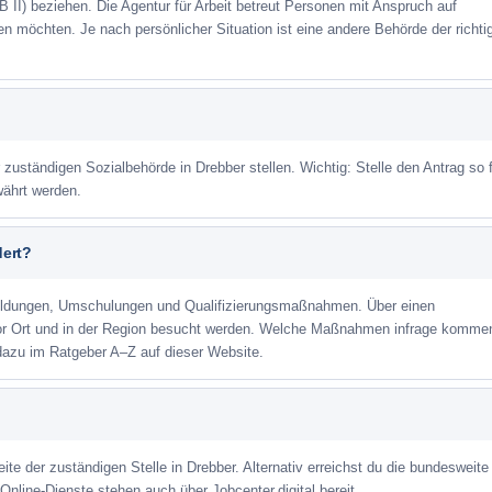
 II) beziehen. Die Agentur für Arbeit betreut Personen mit Anspruch auf
eren möchten. Je nach persönlicher Situation ist eine andere Behörde der richti
 zuständigen Sozialbehörde in Drebber stellen. Wichtig: Stelle den Antrag so 
währt werden.
dert?
ildungen, Umschulungen und Qualifizierungsmaßnahmen. Über einen
or Ort und in der Region besucht werden. Welche Maßnahmen infrage kommen
dazu im Ratgeber A–Z auf dieser Website.
ite der zuständigen Stelle in Drebber. Alternativ erreichst du die bundesweite
Online-Dienste stehen auch über Jobcenter.digital bereit.