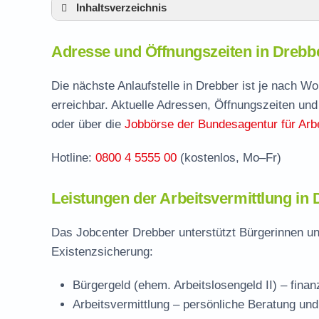
Inhaltsverzeichnis
Adresse und Öffnungszeiten in Drebber
Adresse und Öffnungszeiten in Drebb
Leistungen der Arbeitsvermittlung in Drebb
Termin vereinbaren und Bürgergeld beantr
Die nächste Anlaufstelle in Drebber ist je nach W
erreichbar. Aktuelle Adressen, Öffnungszeiten und
Jobcenter Diepholz – zuständige Stelle
oder über die
Jobbörse der Bundesagentur für Arbe
Stellenangebote und Jobbörse in Drebber
Hotline:
0800 4 5555 00
(kostenlos, Mo–Fr)
Häufige Fragen rund ums Jobcenter
Leistungen der Arbeitsvermittlung in
Das Jobcenter Drebber unterstützt Bürgerinnen un
Existenzsicherung:
Bürgergeld (ehem. Arbeitslosengeld II)
– finan
Arbeitsvermittlung
– persönliche Beratung und