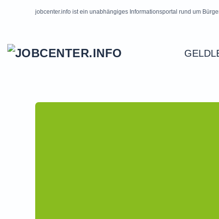
jobcenter.info ist ein unabhängiges Informationsportal rund um Bürge
Skip to main content
GELDL