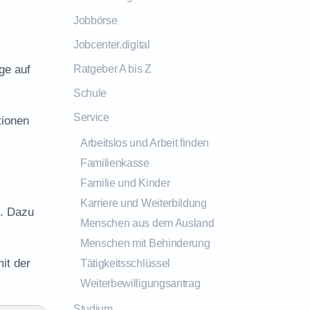
Jobbörse
Jobcenter.digital
ge auf
Ratgeber A bis Z
Schule
Service
tionen
Arbeitslos und Arbeit finden
Familienkasse
Familie und Kinder
Karriere und Weiterbildung
n. Dazu
Menschen aus dem Ausland
Menschen mit Behinderung
it der
Tätigkeitsschlüssel
Weiterbewilligungsantrag
Studium