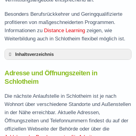
Besonders Berufsrückkehrer und Geringqualifizierte
profitieren von maßgeschneiderten Programmen.
Informationen zu
Distance Learning
zeigen, wie
Weiterbildung auch in Schlotheim flexibel möglich ist.
Inhaltsverzeichnis
Adresse und Öffnungszeiten in Schlotheim
Adresse und Öffnungszeiten in
Leistungen der Arbeitsvermittlung in
Schlotheim
Schlotheim
Termin vereinbaren und Bürgergeld beantragen
Die nächste Anlaufstelle in Schlotheim ist je nach
Wohnort über verschiedene Standorte und Außenstellen
Jobcenter Unstrut-Hainich-Kreis – zuständige
in der Nähe erreichbar. Aktuelle Adressen,
Stelle
Öffnungszeiten und Telefonnummern findest du auf der
Stellenangebote und Jobbörse in Schlotheim
offiziellen Webseite der Behörde oder über die