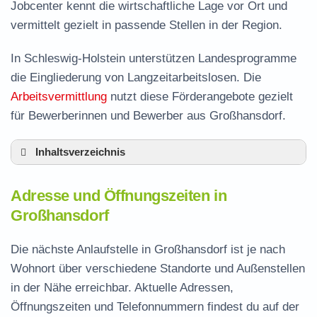
Jobcenter kennt die wirtschaftliche Lage vor Ort und
vermittelt gezielt in passende Stellen in der Region.
In Schleswig-Holstein unterstützen Landesprogramme
die Eingliederung von Langzeitarbeitslosen. Die
Arbeitsvermittlung
nutzt diese Förderangebote gezielt
für Bewerberinnen und Bewerber aus Großhansdorf.
Inhaltsverzeichnis
Adresse und Öffnungszeiten in Großhansdorf
Adresse und Öffnungszeiten in
Leistungen der Arbeitsvermittlung in
Großhansdorf
Großhansdorf
Termin vereinbaren und Bürgergeld beantragen
Die nächste Anlaufstelle in Großhansdorf ist je nach
Wohnort über verschiedene Standorte und Außenstellen
Jobcenter Stormarn – zuständige Stelle
in der Nähe erreichbar. Aktuelle Adressen,
Stellenangebote und Jobbörse in
Öffnungszeiten und Telefonnummern findest du auf der