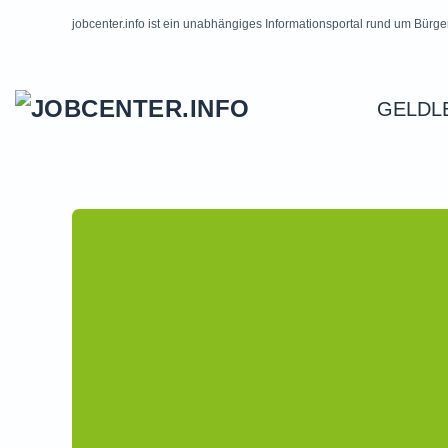
jobcenter.info ist ein unabhängiges Informationsportal rund um Bürge
Skip to main content
GELDL