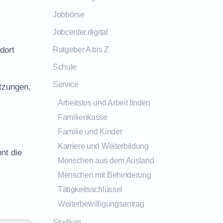
Jobbörse
Jobcenter.digital
dort
Ratgeber A bis Z
Schule
Service
tzungen,
Arbeitslos und Arbeit finden
Familienkasse
Familie und Kinder
Karriere und Weiterbildung
nt die
Menschen aus dem Ausland
Menschen mit Behinderung
Tätigkeitsschlüssel
Weiterbewilligungsantrag
Studium