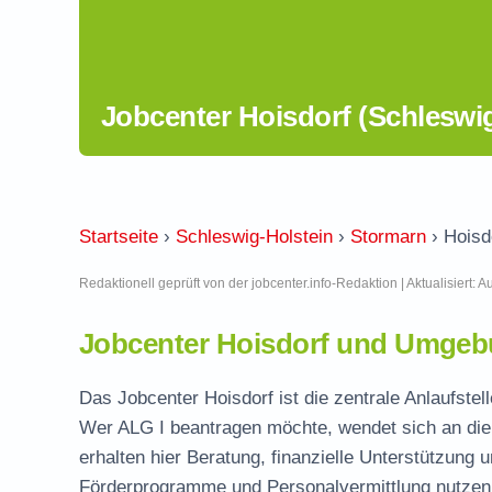
Jobcenter Hoisdorf (Schleswig
Startseite
›
Schleswig-Holstein
›
Stormarn
›
Hoisd
Redaktionell geprüft von der jobcenter.info-Redaktion | Aktualisiert: 
Jobcenter Hoisdorf und Umgebu
Das Jobcenter Hoisdorf ist die zentrale Anlaufstel
Wer ALG I beantragen möchte, wendet sich an die
erhalten hier Beratung, finanzielle Unterstützung 
Förderprogramme und Personalvermittlung nutzen