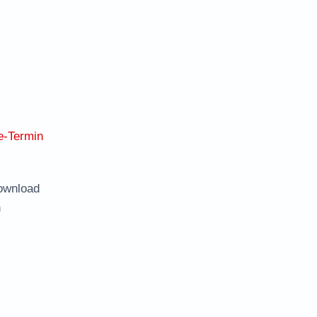
e-Termin
ownload
n