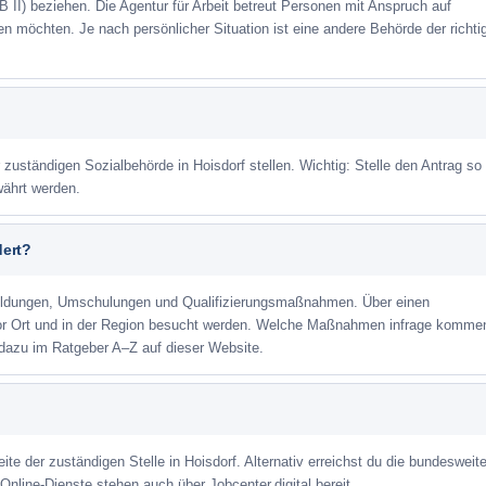
 II) beziehen. Die Agentur für Arbeit betreut Personen mit Anspruch auf
eren möchten. Je nach persönlicher Situation ist eine andere Behörde der richti
 zuständigen Sozialbehörde in Hoisdorf stellen. Wichtig: Stelle den Antrag so 
währt werden.
dert?
ildungen, Umschulungen und Qualifizierungsmaßnahmen. Über einen
or Ort und in der Region besucht werden. Welche Maßnahmen infrage kommen
 dazu im Ratgeber A–Z auf dieser Website.
ite der zuständigen Stelle in Hoisdorf. Alternativ erreichst du die bundesweite
Online-Dienste stehen auch über Jobcenter.digital bereit.