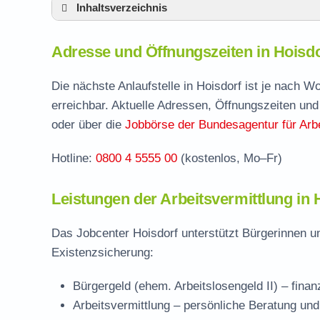
Inhaltsverzeichnis
Adresse und Öffnungszeiten in Hoisdorf
Adresse und Öffnungszeiten in Hoisdo
Leistungen der Arbeitsvermittlung in Hoisdo
Termin vereinbaren und Bürgergeld beantr
Die nächste Anlaufstelle in Hoisdorf ist je nach 
erreichbar. Aktuelle Adressen, Öffnungszeiten und
Jobcenter Stormarn – zuständige Stelle
oder über die
Jobbörse der Bundesagentur für Arbe
Stellenangebote und Jobbörse in Hoisdorf
Hotline:
0800 4 5555 00
(kostenlos, Mo–Fr)
Häufige Fragen rund ums Jobcenter
Leistungen der Arbeitsvermittlung in 
Das Jobcenter Hoisdorf unterstützt Bürgerinnen u
Existenzsicherung:
Bürgergeld (ehem. Arbeitslosengeld II)
– finan
Arbeitsvermittlung
– persönliche Beratung und