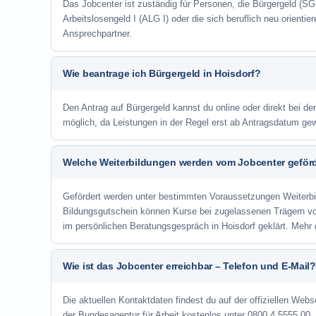
Das Jobcenter ist zuständig für Personen, die Bürgergeld (SGB
Arbeitslosengeld I (ALG I) oder die sich beruflich neu orienti
Ansprechpartner.
Wie beantrage ich Bürgergeld in Hoisdorf?
Den Antrag auf Bürgergeld kannst du online oder direkt bei der
möglich, da Leistungen in der Regel erst ab Antragsdatum ge
Welche Weiterbildungen werden vom Jobcenter geför
Gefördert werden unter bestimmten Voraussetzungen Weiterb
Bildungsgutschein können Kurse bei zugelassenen Trägern v
im persönlichen Beratungsgespräch in Hoisdorf geklärt. Mehr
Wie ist das Jobcenter erreichbar – Telefon und E-Mail?
Die aktuellen Kontaktdaten findest du auf der offiziellen Webse
der Bundesagentur für Arbeit kostenlos unter 0800 4 5555 00. 