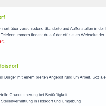
rf
rf
agen
Wohnort über verschiedene Standorte und Außenstellen in der
 Telefonnummern findest du auf der offiziellen Webseite der
it
.
Hoisdorf
nd Bürger mit einem breiten Angebot rund um Arbeit, Sozial
zielle Grundsicherung bei Bedürftigkeit
 Stellenvermittlung in Hoisdorf und Umgebung