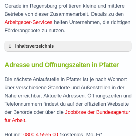
Gerade im Regensburg profitieren kleine und mittlere
Betriebe von dieser Zusammenarbeit. Details zu den
Arbeitgeber-Services
helfen Unternehmen, die richtigen
Förderangebote zu nutzen.
Inhaltsverzeichnis
Adresse und Öffnungszeiten in Pfatter
Adresse und Öffnungszeiten in Pfatter
Leistungen der Arbeitsvermittlung in Pfatter
Termin vereinbaren und Bürgergeld beantragen
Die nächste Anlaufstelle in Pfatter ist je nach Wohnort
über verschiedene Standorte und Außenstellen in der
Jobcenter Regensburg – zuständige Stelle
Nähe erreichbar. Aktuelle Adressen, Öffnungszeiten und
Stellenangebote und Jobbörse in Pfatter
Telefonnummern findest du auf der offiziellen Webseite
Häufige Fragen rund ums Jobcenter
der Behörde oder über die
Jobbörse der Bundesagentur
für Arbeit
.
Hotline:
0800 4 5555 00
(kostenlos, Mo–Fr)