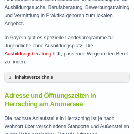
Ausbildungssuche. Berufsberatung, Bewerbungstraining
und Vermittlung in Praktika gehören zum lokalen
Angebot.
In Bayern gibt es spezielle Landesprogramme für
Jugendliche ohne Ausbildungsplatz. Die
Ausbildungsberatung
hilft, passende Wege in den Beruf
zu finden.
Inhaltsverzeichnis
Adresse und Öffnungszeiten in Herrsching
Adresse und Öffnungszeiten in
Leistungen der Arbeitsvermittlung in
Herrsching am Ammersee
Herrsching
Termin vereinbaren und Bürgergeld beantragen
Die nächste Anlaufstelle in Herrsching ist je nach
Wohnort über verschiedene Standorte und Außenstellen
Jobcenter Starnberg – zuständige Stelle