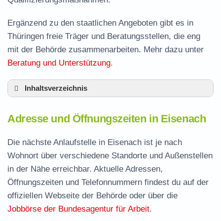
Ergänzend zu den staatlichen Angeboten gibt es in
Thüringen freie Träger und Beratungsstellen, die eng
mit der Behörde zusammenarbeiten. Mehr dazu unter
Beratung und Unterstützung
.
Inhaltsverzeichnis
Adresse und Öffnungszeiten in Eisenach
Adresse und Öffnungszeiten in Eisenach
Leistungen der Arbeitsvermittlung in Eisenach
Termin vereinbaren und Bürgergeld beantragen
Die nächste Anlaufstelle in Eisenach ist je nach
Wohnort über verschiedene Standorte und Außenstellen
Stellenangebote und Jobbörse in Eisenach
in der Nähe erreichbar. Aktuelle Adressen,
Häufige Fragen rund ums Jobcenter
Öffnungszeiten und Telefonnummern findest du auf der
offiziellen Webseite der Behörde oder über die
Jobbörse der Bundesagentur für Arbeit
.