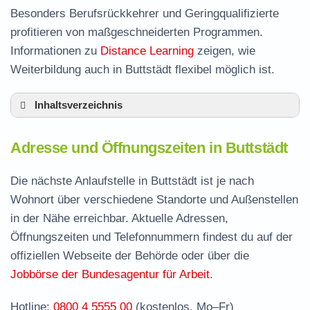
Besonders Berufsrückkehrer und Geringqualifizierte
profitieren von maßgeschneiderten Programmen.
Informationen zu
Distance Learning
zeigen, wie
Weiterbildung auch in Buttstädt flexibel möglich ist.
Inhaltsverzeichnis
Adresse und Öffnungszeiten in Buttstädt
Adresse und Öffnungszeiten in Buttstädt
Leistungen der Arbeitsvermittlung in Buttstädt
Termin vereinbaren und Bürgergeld beantragen
Die nächste Anlaufstelle in Buttstädt ist je nach
Wohnort über verschiedene Standorte und Außenstellen
Jobcenter Sömmerda – zuständige Stelle
in der Nähe erreichbar. Aktuelle Adressen,
Stellenangebote und Jobbörse in Buttstädt
Öffnungszeiten und Telefonnummern findest du auf der
Häufige Fragen rund ums Jobcenter
offiziellen Webseite der Behörde oder über die
Jobbörse der Bundesagentur für Arbeit
.
Hotline:
0800 4 5555 00
(kostenlos, Mo–Fr)