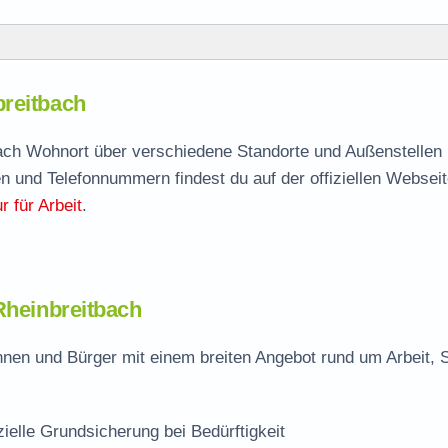
bach
breitbach
breitbach
agen
 nach Wohnort über verschiedene Standorte und Außenstellen 
n und Telefonnummern findest du auf der offiziellen Webseit
 für Arbeit
.
tbach
Rheinbreitbach
nnen und Bürger mit einem breiten Angebot rund um Arbeit, 
zielle Grundsicherung bei Bedürftigkeit