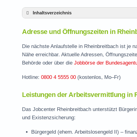
Inhaltsverzeichnis
Adresse und Öffnungszeiten in Rheinbreit
Adresse und Öffnungszeiten in Rhein
Leistungen der Arbeitsvermittlung in Rhein
Termin vereinbaren und Bürgergeld beantr
Die nächste Anlaufstelle in Rheinbreitbach ist je
Nähe erreichbar. Aktuelle Adressen, Öffnungszeite
Jobcenter Neuwied – zuständige Stelle
Behörde oder über die
Jobbörse der Bundesagentur
Stellenangebote und Jobbörse in Rheinbrei
Hotline:
0800 4 5555 00
(kostenlos, Mo–Fr)
Häufige Fragen rund ums Jobcenter
Leistungen der Arbeitsvermittlung in 
Das Jobcenter Rheinbreitbach unterstützt Bürgeri
und Existenzsicherung:
Bürgergeld (ehem. Arbeitslosengeld II)
– finan