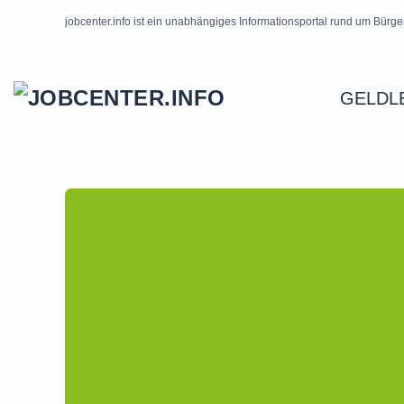
jobcenter.info ist ein unabhängiges Informationsportal rund um Bürge
Skip to main content
GELDL