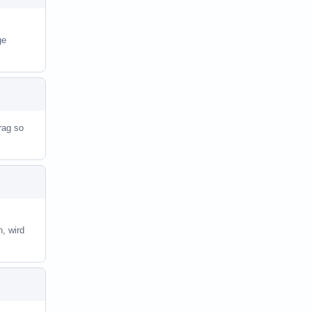
ge
rag so
, wird