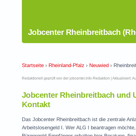
Jobcenter Rheinbreitbach (Rhe
Startseite
›
Rheinland-Pfalz
›
Neuwied
›
Rheinbrei
Redaktionell geprüft von der jobcenter.info-Redaktion | Aktualisiert: 
Jobcenter Rheinbreitbach und 
Kontakt
Das Jobcenter Rheinbreitbach ist die zentrale Anl
Arbeitslosengeld I. Wer ALG I beantragen möchte, 
Bürgergeld-Empfänger erhalten hier Beratung, fina