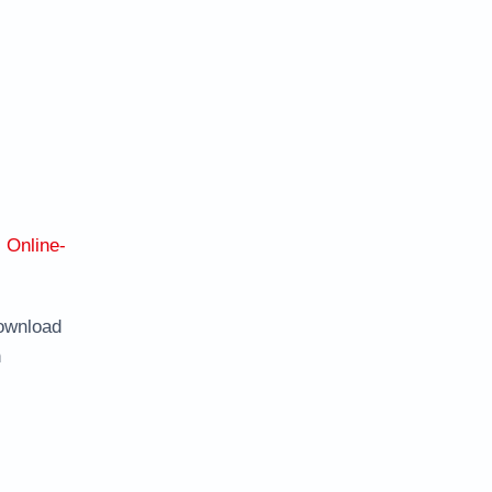
:
Online-
ownload
n