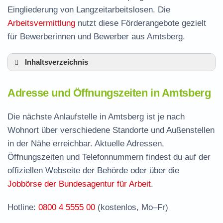
Eingliederung von Langzeitarbeitslosen. Die
Arbeitsvermittlung
nutzt diese Förderangebote gezielt
für Bewerberinnen und Bewerber aus Amtsberg.
Inhaltsverzeichnis
Adresse und Öffnungszeiten in Amtsberg
Adresse und Öffnungszeiten in Amtsberg
Leistungen der Arbeitsvermittlung in Amtsberg
Termin vereinbaren und Bürgergeld beantragen
Die nächste Anlaufstelle in Amtsberg ist je nach
Wohnort über verschiedene Standorte und Außenstellen
Jobcenter Erzgebirgskreis – zuständige Stelle
in der Nähe erreichbar. Aktuelle Adressen,
Stellenangebote und Jobbörse in Amtsberg
Öffnungszeiten und Telefonnummern findest du auf der
Häufige Fragen rund ums Jobcenter
offiziellen Webseite der Behörde oder über die
Jobbörse der Bundesagentur für Arbeit
.
Hotline:
0800 4 5555 00
(kostenlos, Mo–Fr)