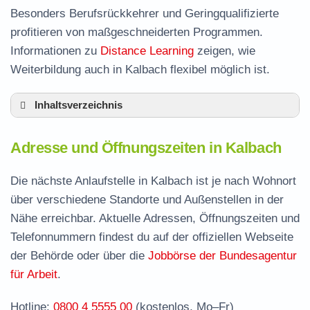
Besonders Berufsrückkehrer und Geringqualifizierte
profitieren von maßgeschneiderten Programmen.
Informationen zu
Distance Learning
zeigen, wie
Weiterbildung auch in Kalbach flexibel möglich ist.
Inhaltsverzeichnis
Adresse und Öffnungszeiten in Kalbach
Adresse und Öffnungszeiten in Kalbach
Leistungen der Arbeitsvermittlung in Kalbach
Termin vereinbaren und Bürgergeld beantragen
Die nächste Anlaufstelle in Kalbach ist je nach Wohnort
über verschiedene Standorte und Außenstellen in der
Jobcenter Fulda – zuständige Stelle
Nähe erreichbar. Aktuelle Adressen, Öffnungszeiten und
Stellenangebote und Jobbörse in Kalbach
Telefonnummern findest du auf der offiziellen Webseite
Häufige Fragen rund ums Jobcenter
der Behörde oder über die
Jobbörse der Bundesagentur
für Arbeit
.
Hotline:
0800 4 5555 00
(kostenlos, Mo–Fr)