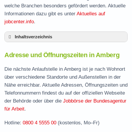
welche Branchen besonders gefördert werden. Aktuelle
Informationen dazu gibt es unter
Aktuelles auf
jobcenter.info
.
Inhaltsverzeichnis
Adresse und Öffnungszeiten in Amberg
Adresse und Öffnungszeiten in Amberg
Leistungen der Arbeitsvermittlung in Amberg
Termin vereinbaren und Bürgergeld beantragen
Die nächste Anlaufstelle in Amberg ist je nach Wohnort
über verschiedene Standorte und Außenstellen in der
Stellenangebote und Jobbörse in Amberg
Nähe erreichbar. Aktuelle Adressen, Öffnungszeiten und
Häufige Fragen rund ums Jobcenter
Telefonnummern findest du auf der offiziellen Webseite
der Behörde oder über die
Jobbörse der Bundesagentur
für Arbeit
.
Hotline:
0800 4 5555 00
(kostenlos, Mo–Fr)