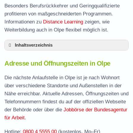
Besonders Berufsrückkehrer und Geringqualifizierte
profitieren von maßgeschneiderten Programmen.
Informationen zu
Distance Learning
zeigen, wie
Weiterbildung auch in Olpe flexibel möglich ist.
Inhaltsverzeichnis
Adresse und Öffnungszeiten in Olpe
Adresse und Öffnungszeiten in Olpe
Leistungen der Arbeitsvermittlung in Olpe
Termin vereinbaren und Bürgergeld beantragen
Die nächste Anlaufstelle in Olpe ist je nach Wohnort
über verschiedene Standorte und Außenstellen in der
Stellenangebote und Jobbörse in Olpe
Nähe erreichbar. Aktuelle Adressen, Öffnungszeiten und
Häufige Fragen rund ums Jobcenter
Telefonnummern findest du auf der offiziellen Webseite
der Behörde oder über die
Jobbörse der Bundesagentur
für Arbeit
.
Hotline:
0800 4 5555 00
(kostenlos, Mo–Fr)