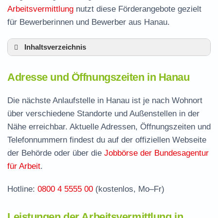
Arbeitsvermittlung
nutzt diese Förderangebote gezielt
für Bewerberinnen und Bewerber aus Hanau.
Inhaltsverzeichnis
Adresse und Öffnungszeiten in Hanau
Adresse und Öffnungszeiten in Hanau
Leistungen der Arbeitsvermittlung in Hanau
Termin vereinbaren und Bürgergeld beantragen
Die nächste Anlaufstelle in Hanau ist je nach Wohnort
über verschiedene Standorte und Außenstellen in der
Jobcenter Main-Kinzig-Kreis – zuständige
Nähe erreichbar. Aktuelle Adressen, Öffnungszeiten und
Stelle
Telefonnummern findest du auf der offiziellen Webseite
Stellenangebote und Jobbörse in Hanau
der Behörde oder über die
Jobbörse der Bundesagentur
Häufige Fragen rund ums Jobcenter
für Arbeit
.
Hotline:
0800 4 5555 00
(kostenlos, Mo–Fr)
Leistungen der Arbeitsvermittlung in