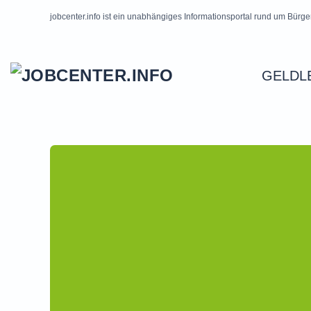
jobcenter.info ist ein unabhängiges Informationsportal rund um Bürge
Skip to main content
GELDL