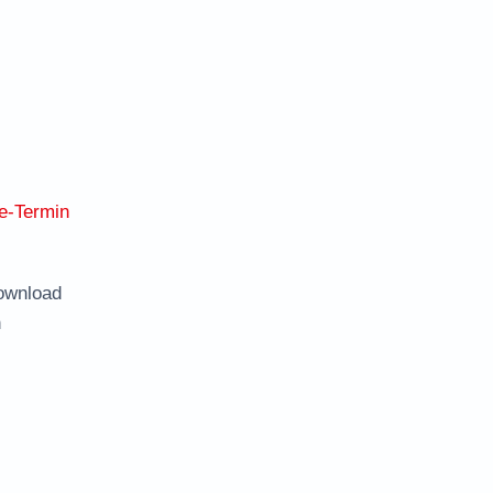
e-Termin
ownload
n