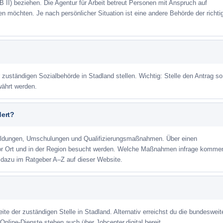
 II) beziehen. Die Agentur für Arbeit betreut Personen mit Anspruch auf
eren möchten. Je nach persönlicher Situation ist eine andere Behörde der richti
 zuständigen Sozialbehörde in Stadland stellen. Wichtig: Stelle den Antrag so
währt werden.
dert?
ildungen, Umschulungen und Qualifizierungsmaßnahmen. Über einen
or Ort und in der Region besucht werden. Welche Maßnahmen infrage kommen
 dazu im Ratgeber A–Z auf dieser Website.
eite der zuständigen Stelle in Stadland. Alternativ erreichst du die bundesweit
Online-Dienste stehen auch über Jobcenter.digital bereit.