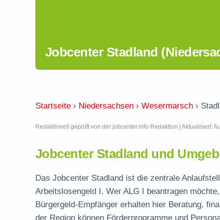
Jobcenter Stadland (Niedersa
Startseite
›
Niedersachsen
›
Wesermarsch
›
Stad
Redaktionell geprüft von der jobcenter.info-Redaktion | Aktualisiert: 
Jobcenter Stadland und Umgebu
Das Jobcenter Stadland ist die zentrale Anlaufst
Arbeitslosengeld I. Wer ALG I beantragen möchte, 
Bürgergeld-Empfänger erhalten hier Beratung, fina
der Region können Förderprogramme und Personal