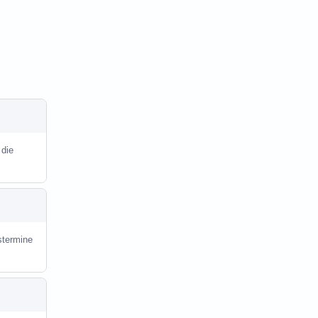
 die
stermine