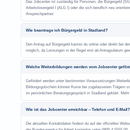
Das Jobcenter ist zuständig für Personen, die Bürgergeld (SGB
Arbeitslosengeld I (ALG I) oder die sich beruflich neu orienti
Ansprechpartner.
Wie beantrage ich Bürgergeld in Stadland?
Den Antrag auf Bürgergeld kannst du online oder direkt bei der
möglich, da Leistungen in der Regel erst ab Antragsdatum ge
Welche Weiterbildungen werden vom Jobcenter geför
Gefördert werden unter bestimmten Voraussetzungen Weiterb
Bildungsgutschein können Kurse bei zugelassenen Trägern v
im persönlichen Beratungsgespräch in Stadland geklärt. Mehr
Wie ist das Jobcenter erreichbar – Telefon und E-Mail?
Die aktuellen Kontaktdaten findest du auf der offiziellen Webs
der Bundesagentur für Arbeit kostenlos unter 0800 4 5555 00. 