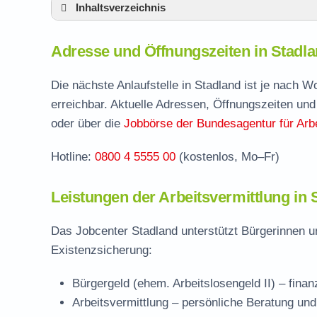
Inhaltsverzeichnis
Adresse und Öffnungszeiten in Stadland
Adresse und Öffnungszeiten in Stadl
Leistungen der Arbeitsvermittlung in Stadl
Termin vereinbaren und Bürgergeld beantr
Die nächste Anlaufstelle in Stadland ist je nach 
erreichbar. Aktuelle Adressen, Öffnungszeiten und
Jobcenter Wesermarsch – zuständige Stel
oder über die
Jobbörse der Bundesagentur für Arbe
Stellenangebote und Jobbörse in Stadland
Hotline:
0800 4 5555 00
(kostenlos, Mo–Fr)
Häufige Fragen rund ums Jobcenter
Leistungen der Arbeitsvermittlung in 
Das Jobcenter Stadland unterstützt Bürgerinnen u
Existenzsicherung:
Bürgergeld (ehem. Arbeitslosengeld II)
– finan
Arbeitsvermittlung
– persönliche Beratung und