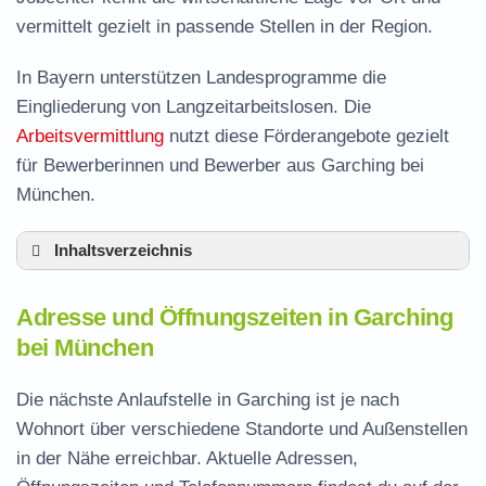
vermittelt gezielt in passende Stellen in der Region.
In Bayern unterstützen Landesprogramme die
Eingliederung von Langzeitarbeitslosen. Die
Arbeitsvermittlung
nutzt diese Förderangebote gezielt
für Bewerberinnen und Bewerber aus Garching bei
München.
Inhaltsverzeichnis
Adresse und Öffnungszeiten in Garching
Adresse und Öffnungszeiten in Garching
Leistungen der Arbeitsvermittlung in Garching
bei München
Termin vereinbaren und Bürgergeld beantragen
Die nächste Anlaufstelle in Garching ist je nach
Jobcenter München – zuständige Stelle
Wohnort über verschiedene Standorte und Außenstellen
Stellenangebote und Jobbörse in Garching
in der Nähe erreichbar. Aktuelle Adressen,
Häufige Fragen rund ums Jobcenter