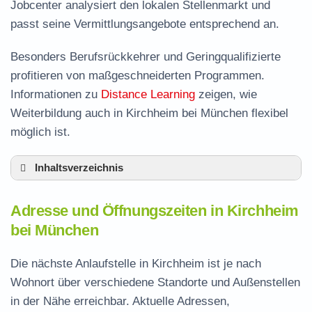
Jobcenter analysiert den lokalen Stellenmarkt und
passt seine Vermittlungsangebote entsprechend an.
Besonders Berufsrückkehrer und Geringqualifizierte
profitieren von maßgeschneiderten Programmen.
Informationen zu
Distance Learning
zeigen, wie
Weiterbildung auch in Kirchheim bei München flexibel
möglich ist.
Inhaltsverzeichnis
Adresse und Öffnungszeiten in Kirchheim
Adresse und Öffnungszeiten in Kirchheim
Leistungen der Arbeitsvermittlung in Kirchheim
bei München
Termin vereinbaren und Bürgergeld beantragen
Die nächste Anlaufstelle in Kirchheim ist je nach
Jobcenter München – zuständige Stelle
Wohnort über verschiedene Standorte und Außenstellen
Stellenangebote und Jobbörse in Kirchheim
in der Nähe erreichbar. Aktuelle Adressen,