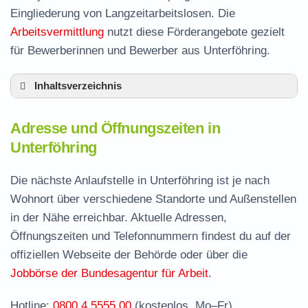
Eingliederung von Langzeitarbeitslosen. Die
Arbeitsvermittlung
nutzt diese Förderangebote gezielt
für Bewerberinnen und Bewerber aus Unterföhring.
Inhaltsverzeichnis
Adresse und Öffnungszeiten in Unterföhring
Adresse und Öffnungszeiten in
Leistungen der Arbeitsvermittlung in
Unterföhring
Unterföhring
Termin vereinbaren und Bürgergeld beantragen
Die nächste Anlaufstelle in Unterföhring ist je nach
Wohnort über verschiedene Standorte und Außenstellen
Jobcenter München – zuständige Stelle
in der Nähe erreichbar. Aktuelle Adressen,
Stellenangebote und Jobbörse in Unterföhring
Öffnungszeiten und Telefonnummern findest du auf der
Häufige Fragen rund ums Jobcenter
offiziellen Webseite der Behörde oder über die
Jobbörse der Bundesagentur für Arbeit
.
Hotline:
0800 4 5555 00
(kostenlos, Mo–Fr)