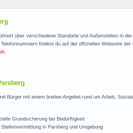
erg
erg
agen
Wohnort über verschiedene Standorte und Außenstellen in de
 Telefonnummern findest du auf der offiziellen Webseite der
tändige Stelle
it
.
 Parsberg
nd Bürger mit einem breiten Angebot rund um Arbeit, Sozial
zielle Grundsicherung bei Bedürftigkeit
 Stellenvermittlung in Parsberg und Umgebung