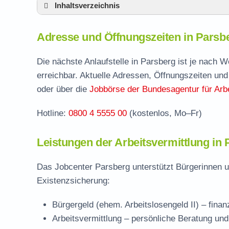
Inhaltsverzeichnis
Adresse und Öffnungszeiten in Parsberg
Adresse und Öffnungszeiten in Parsb
Leistungen der Arbeitsvermittlung in Parsb
Termin vereinbaren und Bürgergeld beantr
Die nächste Anlaufstelle in Parsberg ist je nach 
erreichbar. Aktuelle Adressen, Öffnungszeiten und
Jobcenter Neumarkt in der Oberpfalz – zus
oder über die
Jobbörse der Bundesagentur für Arbe
Stellenangebote und Jobbörse in Parsberg
Hotline:
0800 4 5555 00
(kostenlos, Mo–Fr)
Häufige Fragen rund ums Jobcenter
Leistungen der Arbeitsvermittlung in
Das Jobcenter Parsberg unterstützt Bürgerinnen u
Existenzsicherung:
Bürgergeld (ehem. Arbeitslosengeld II)
– finan
Arbeitsvermittlung
– persönliche Beratung und