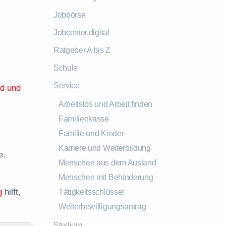
Jobbörse
Jobcenter.digital
Ratgeber A bis Z
Schule
Service
ld und
Arbeitslos und Arbeit finden
Familienkasse
Familie und Kinder
Karriere und Weiterbildung
e.
Menschen aus dem Ausland
Menschen mit Behinderung
g
hilft,
Tätigkeitsschlüssel
Weiterbewilligungsantrag
Studium