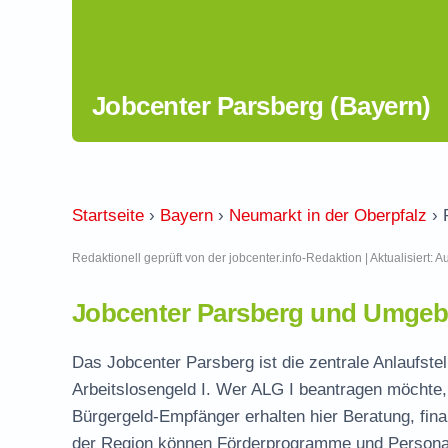
Jobcenter Parsberg (Bayern)
Startseite
›
Bayern
›
Neumarkt in der Oberpfalz
›
Redaktionell geprüft von der jobcenter.info-Redaktion | Aktualisiert: 
Jobcenter Parsberg und Umgebu
Das Jobcenter Parsberg ist die zentrale Anlaufste
Arbeitslosengeld I. Wer ALG I beantragen möchte, 
Bürgergeld-Empfänger erhalten hier Beratung, fina
der Region können Förderprogramme und Personal