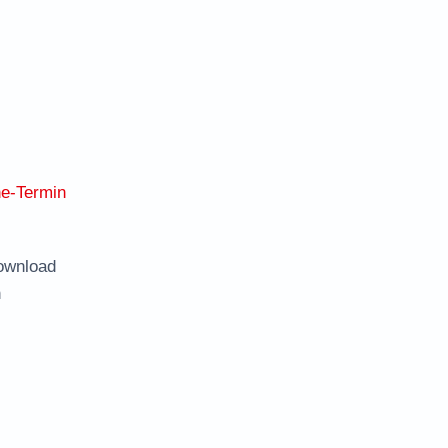
ne-Termin
ownload
n