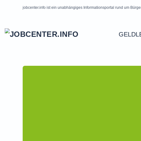
jobcenter.info ist ein unabhängiges Informationsportal rund um Bürge
Skip to main content
GELDL