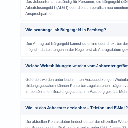
Das Jobcenter ist zuständig für Personen, die Bürgergeld (SGB
Arbeitslosengeld I (ALG I) oder die sich beruflich neu orienti
Ansprechpartner.
Wie beantrage ich Bürgergeld in Parsberg?
Den Antrag auf Bürgergeld kannst du online oder direkt bei der
möglich, da Leistungen in der Regel erst ab Antragsdatum ge
Welche Weiterbildungen werden vom Jobcenter geför
Gefördert werden unter bestimmten Voraussetzungen Weiterb
Bildungsgutschein können Kurse bei zugelassenen Trägern v
im persönlichen Beratungsgespräch in Parsberg geklärt. Mehr
Wie ist das Jobcenter erreichbar – Telefon und E-Mail?
Die aktuellen Kontaktdaten findest du auf der offiziellen Webs
der Bundesagentur für Arbeit kostenlos unter 0800 4 5555 00. 