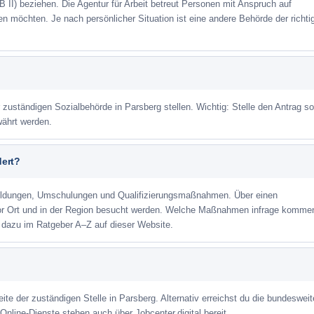
 II) beziehen. Die Agentur für Arbeit betreut Personen mit Anspruch auf
eren möchten. Je nach persönlicher Situation ist eine andere Behörde der richti
 zuständigen Sozialbehörde in Parsberg stellen. Wichtig: Stelle den Antrag so
währt werden.
dert?
ildungen, Umschulungen und Qualifizierungsmaßnahmen. Über einen
or Ort und in der Region besucht werden. Welche Maßnahmen infrage kommen
 dazu im Ratgeber A–Z auf dieser Website.
eite der zuständigen Stelle in Parsberg. Alternativ erreichst du die bundesweit
Online-Dienste stehen auch über Jobcenter.digital bereit.