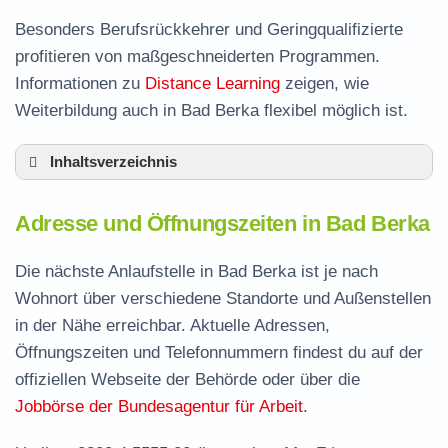
Besonders Berufsrückkehrer und Geringqualifizierte
profitieren von maßgeschneiderten Programmen.
Informationen zu
Distance Learning
zeigen, wie
Weiterbildung auch in Bad Berka flexibel möglich ist.
Inhaltsverzeichnis
Adresse und Öffnungszeiten in Bad Berka
Adresse und Öffnungszeiten in Bad Berka
Leistungen der Arbeitsvermittlung in Bad
Berka
Die nächste Anlaufstelle in Bad Berka ist je nach
Termin vereinbaren und Bürgergeld beantragen
Wohnort über verschiedene Standorte und Außenstellen
in der Nähe erreichbar. Aktuelle Adressen,
Jobcenter Weimarer Land – zuständige Stelle
Öffnungszeiten und Telefonnummern findest du auf der
Stellenangebote und Jobbörse in Bad Berka
offiziellen Webseite der Behörde oder über die
Häufige Fragen rund ums Jobcenter
Jobbörse der Bundesagentur für Arbeit
.