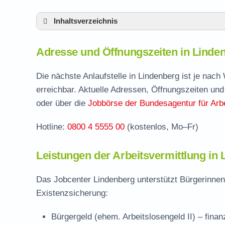
Inhaltsverzeichnis
Adresse und Öffnungszeiten in Lindenberg
Adresse und Öffnungszeiten in Linden
Leistungen der Arbeitsvermittlung in Linde
Termin vereinbaren und Bürgergeld beantr
Die nächste Anlaufstelle in Lindenberg ist je nac
erreichbar. Aktuelle Adressen, Öffnungszeiten und
Jobcenter Lindau (Bodensee) – zuständige 
oder über die
Jobbörse der Bundesagentur für Arbe
Stellenangebote und Jobbörse in Lindenbe
Hotline:
0800 4 5555 00
(kostenlos, Mo–Fr)
Häufige Fragen rund ums Jobcenter
Leistungen der Arbeitsvermittlung in 
Das Jobcenter Lindenberg unterstützt Bürgerinnen
Existenzsicherung:
Bürgergeld (ehem. Arbeitslosengeld II)
– finan