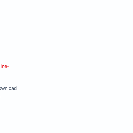
ine-
ownload
n