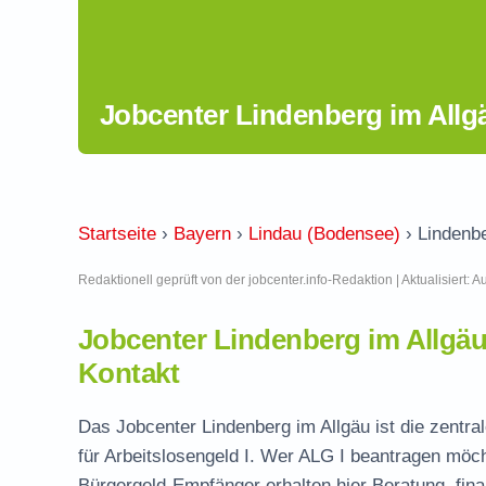
Jobcenter Lindenberg im Allg
Startseite
›
Bayern
›
Lindau (Bodensee)
›
Lindenbe
Redaktionell geprüft von der jobcenter.info-Redaktion | Aktualisiert: 
Jobcenter Lindenberg im Allgä
Kontakt
Das Jobcenter Lindenberg im Allgäu ist die zentra
für Arbeitslosengeld I. Wer ALG I beantragen möch
Bürgergeld-Empfänger erhalten hier Beratung, fina