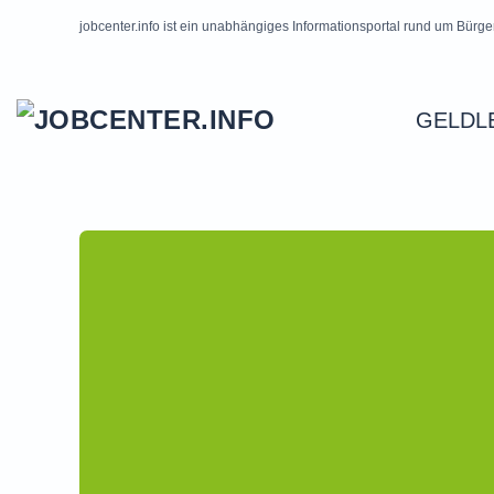
jobcenter.info ist ein unabhängiges Informationsportal rund um Bürge
Skip to main content
GELDL