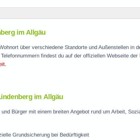
berg im Allgäu
nberg
agen
h Wohnort über verschiedene Standorte und Außenstellen in 
 Telefonnummern findest du auf der offiziellen Webseite der
Stelle
it
.
rg
Lindenberg im Allgäu
 und Bürger mit einem breiten Angebot rund um Arbeit, Sozi
zielle Grundsicherung bei Bedürftigkeit