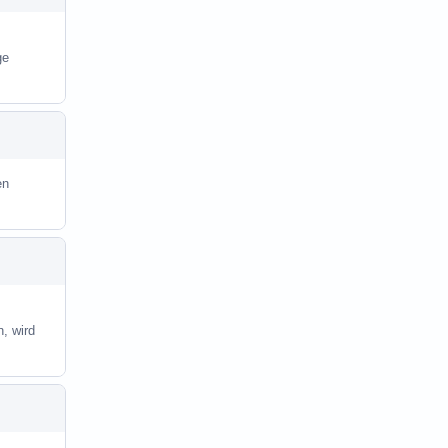
ge
en
, wird