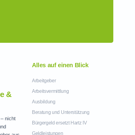
Alles auf einen Blick
Arbeitgeber
Arbeitsvermittlung
e &
Ausbildung
Beratung und Unterstützung
– nicht
Bürgergeld ersetzt Hartz IV
und
Geldleistungen
geber aus