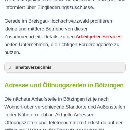
informiert über Eingliederungszuschüsse.
Gerade im Breisgau-Hochschwarzwald profitieren
kleine und mittlere Betriebe von dieser
Zusammenarbeit. Details zu den
Arbeitgeber-Services
helfen Unternehmen, die richtigen Förderangebote zu
nutzen.
Inhaltsverzeichnis
Adresse und Öffnungszeiten in Bötzingen
Adresse und Öffnungszeiten in Bötzingen
Leistungen der Arbeitsvermittlung in Bötzingen
Termin vereinbaren und Bürgergeld beantragen
Die nächste Anlaufstelle in Bötzingen ist je nach
Wohnort über verschiedene Standorte und Außenstellen
Jobcenter Breisgau-Hochschwarzwald –
in der Nähe erreichbar. Aktuelle Adressen,
zuständige Stelle
Öffnungszeiten und Telefonnummern findest du auf der
Stellenangebote und Jobbörse in Bötzingen