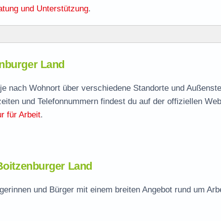
atung und Unterstützung
.
ger Land
enburger Land
enburger Land
agen
t je nach Wohnort über verschiedene Standorte und Außenstel
eiten und Telefonnummern findest du auf der offiziellen Web
 für Arbeit
.
urger Land
 Boitzenburger Land
gerinnen und Bürger mit einem breiten Angebot rund um Arbe