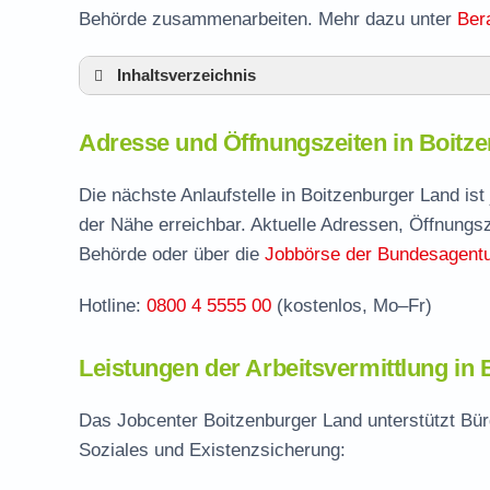
Behörde zusammenarbeiten. Mehr dazu unter
Ber
Inhaltsverzeichnis
Adresse und Öffnungszeiten in Boitzenbur
Adresse und Öffnungszeiten in Boitz
Leistungen der Arbeitsvermittlung in Boitz
Termin vereinbaren und Bürgergeld beantr
Die nächste Anlaufstelle in Boitzenburger Land is
der Nähe erreichbar. Aktuelle Adressen, Öffnungsz
Jobcenter Uckermark – zuständige Stelle
Behörde oder über die
Jobbörse der Bundesagentur
Stellenangebote und Jobbörse in Boitzenb
Hotline:
0800 4 5555 00
(kostenlos, Mo–Fr)
Häufige Fragen rund ums Jobcenter
Leistungen der Arbeitsvermittlung in
Das Jobcenter Boitzenburger Land unterstützt Bür
Soziales und Existenzsicherung: