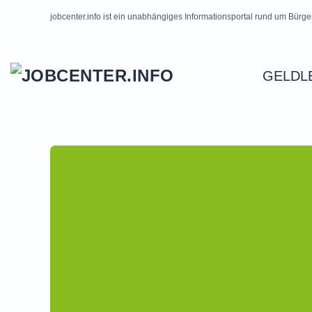
jobcenter.info ist ein unabhängiges Informationsportal rund um Bürge
Skip to main content
GELDL