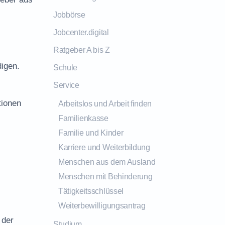
Jobbörse
Jobcenter.digital
Ratgeber A bis Z
digen.
Schule
Service
tionen
Arbeitslos und Arbeit finden
Familienkasse
Familie und Kinder
Karriere und Weiterbildung
Menschen aus dem Ausland
Menschen mit Behinderung
Tätigkeitsschlüssel
Weiterbewilligungsantrag
 der
Studium