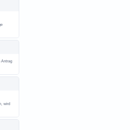
ge
n Antrag
, wird