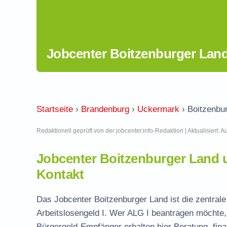
Jobcenter Boitzenburger Lan
Startseite
›
Brandenburg
›
Uckermark
›
Boitzenbu
Redaktionell geprüft von der jobcenter.info-Redaktion | Aktualisiert: 
Jobcenter Boitzenburger Land
Kontakt
Das Jobcenter Boitzenburger Land ist die zentrale
Arbeitslosengeld I. Wer ALG I beantragen möchte, 
Bürgergeld-Empfänger erhalten hier Beratung, fina