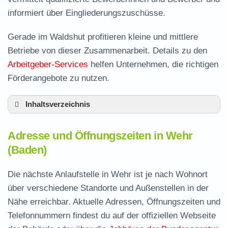
informiert über Eingliederungszuschüsse.
Gerade im Waldshut profitieren kleine und mittlere
Betriebe von dieser Zusammenarbeit. Details zu den
Arbeitgeber-Services
helfen Unternehmen, die richtigen
Förderangebote zu nutzen.
Inhaltsverzeichnis
Adresse und Öffnungszeiten in Wehr
Adresse und Öffnungszeiten in Wehr
Leistungen der Arbeitsvermittlung in Wehr
(Baden)
Termin vereinbaren und Bürgergeld beantragen
Die nächste Anlaufstelle in Wehr ist je nach Wohnort
Jobcenter Waldshut – zuständige Stelle
über verschiedene Standorte und Außenstellen in der
Stellenangebote und Jobbörse in Wehr
Nähe erreichbar. Aktuelle Adressen, Öffnungszeiten und
Häufige Fragen rund ums Jobcenter
Telefonnummern findest du auf der offiziellen Webseite