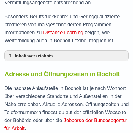
Vermittlungsangebote entsprechend an.
Besonders Berufsrückkehrer und Geringqualifizierte
profitieren von maßgeschneiderten Programmen.
Informationen zu
Distance Learning
zeigen, wie
Weiterbildung auch in Bocholt flexibel möglich ist.
Inhaltsverzeichnis
Adresse und Öffnungszeiten in Bocholt
Adresse und Öffnungszeiten in Bocholt
Leistungen der Arbeitsvermittlung in Bocholt
Termin vereinbaren und Bürgergeld beantragen
Die nächste Anlaufstelle in Bocholt ist je nach Wohnort
über verschiedene Standorte und Außenstellen in der
Jobcenter Borken – zuständige Stelle
Nähe erreichbar. Aktuelle Adressen, Öffnungszeiten und
Stellenangebote und Jobbörse in Bocholt
Telefonnummern findest du auf der offiziellen Webseite
Häufige Fragen rund ums Jobcenter
der Behörde oder über die
Jobbörse der Bundesagentur
für Arbeit
.