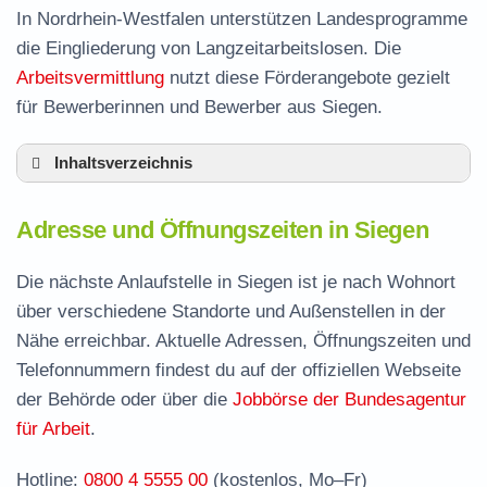
In Nordrhein-Westfalen unterstützen Landesprogramme
die Eingliederung von Langzeitarbeitslosen. Die
Arbeitsvermittlung
nutzt diese Förderangebote gezielt
für Bewerberinnen und Bewerber aus Siegen.
Inhaltsverzeichnis
Adresse und Öffnungszeiten in Siegen
Adresse und Öffnungszeiten in Siegen
Leistungen der Arbeitsvermittlung in Siegen
Termin vereinbaren und Bürgergeld beantragen
Die nächste Anlaufstelle in Siegen ist je nach Wohnort
über verschiedene Standorte und Außenstellen in der
Jobcenter Siegen-Wittgenstein – zuständige
Nähe erreichbar. Aktuelle Adressen, Öffnungszeiten und
Stelle
Telefonnummern findest du auf der offiziellen Webseite
Stellenangebote und Jobbörse in Siegen
der Behörde oder über die
Jobbörse der Bundesagentur
Formulare und Anträge beim Jobcenter Siegen
für Arbeit
.
Häufige Fragen rund ums Jobcenter
Hotline:
0800 4 5555 00
(kostenlos, Mo–Fr)