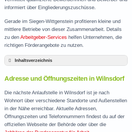
informiert über Eingliederungszuschüsse.
Gerade im Siegen-Wittgenstein profitieren kleine und
mittlere Betriebe von dieser Zusammenarbeit. Details
zu den
Arbeitgeber-Services
helfen Unternehmen, die
richtigen Förderangebote zu nutzen.
Inhaltsverzeichnis
Adresse und Öffnungszeiten in Wilnsdorf
Adresse und Öffnungszeiten in Wilnsdorf
Leistungen der Arbeitsvermittlung in Wilnsdorf
Termin vereinbaren und Bürgergeld beantragen
Die nächste Anlaufstelle in Wilnsdorf ist je nach
Wohnort über verschiedene Standorte und Außenstellen
Jobcenter Siegen-Wittgenstein – zuständige
in der Nähe erreichbar. Aktuelle Adressen,
Stelle
Öffnungszeiten und Telefonnummern findest du auf der
Stellenangebote und Jobbörse in Wilnsdorf
offiziellen Webseite der Behörde oder über die
Häufige Fragen rund ums Jobcenter