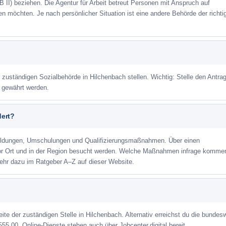
 II) beziehen. Die Agentur für Arbeit betreut Personen mit Anspruch auf
eren möchten. Je nach persönlicher Situation ist eine andere Behörde der richti
r zuständigen Sozialbehörde in Hilchenbach stellen. Wichtig: Stelle den Antrag
m gewährt werden.
dert?
ildungen, Umschulungen und Qualifizierungsmaßnahmen. Über einen
or Ort und in der Region besucht werden. Welche Maßnahmen infrage kommen
ehr dazu im Ratgeber A–Z auf dieser Website.
eite der zuständigen Stelle in Hilchenbach. Alternativ erreichst du die bundes
555 00. Online-Dienste stehen auch über Jobcenter.digital bereit.