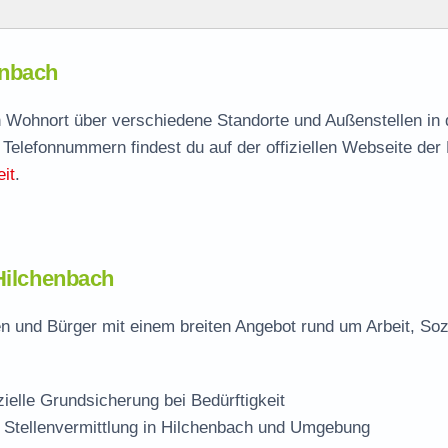
h
enbach
enbach
agen
ch Wohnort über verschiedene Standorte und Außenstellen in
 Telefonnummern findest du auf der offiziellen Webseite der
e Stelle
it
.
ach
 Hilchenbach
n und Bürger mit einem breiten Angebot rund um Arbeit, Soz
zielle Grundsicherung bei Bedürftigkeit
 Stellenvermittlung in Hilchenbach und Umgebung