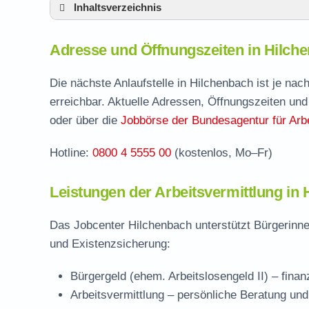
Inhaltsverzeichnis
Adresse und Öffnungszeiten in Hilchenbac
Adresse und Öffnungszeiten in Hilch
Leistungen der Arbeitsvermittlung in Hilch
Termin vereinbaren und Bürgergeld beantr
Die nächste Anlaufstelle in Hilchenbach ist je na
erreichbar. Aktuelle Adressen, Öffnungszeiten und
Jobcenter Siegen-Wittgenstein – zuständig
oder über die
Jobbörse der Bundesagentur für Arbe
Stellenangebote und Jobbörse in Hilchenb
Hotline:
0800 4 5555 00
(kostenlos, Mo–Fr)
Häufige Fragen rund ums Jobcenter
Leistungen der Arbeitsvermittlung in
Das Jobcenter Hilchenbach unterstützt Bürgerinne
und Existenzsicherung:
Bürgergeld (ehem. Arbeitslosengeld II)
– finan
Arbeitsvermittlung
– persönliche Beratung und