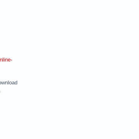
nline-
ownload
n