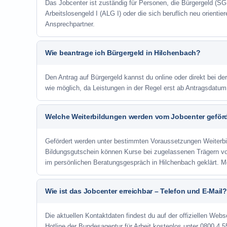
Das Jobcenter ist zuständig für Personen, die Bürgergeld (SGB
Arbeitslosengeld I (ALG I) oder die sich beruflich neu orienti
Ansprechpartner.
Wie beantrage ich Bürgergeld in Hilchenbach?
Den Antrag auf Bürgergeld kannst du online oder direkt bei de
wie möglich, da Leistungen in der Regel erst ab Antragsdatu
Welche Weiterbildungen werden vom Jobcenter geför
Gefördert werden unter bestimmten Voraussetzungen Weiterb
Bildungsgutschein können Kurse bei zugelassenen Trägern v
im persönlichen Beratungsgespräch in Hilchenbach geklärt. M
Wie ist das Jobcenter erreichbar – Telefon und E-Mail?
Die aktuellen Kontaktdaten findest du auf der offiziellen Webs
Hotline der Bundesagentur für Arbeit kostenlos unter 0800 4 5