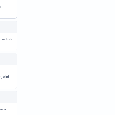
ge
 so früh
, wird
weite