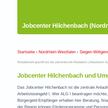
Jobcenter Hilchenbach (Nordr
Startseite
›
Nordrhein-Westfalen
›
Siegen-Wittgen
Redaktionell geprüft von der jobcenter.info-Redaktion | Aktualisiert: 
Jobcenter Hilchenbach und Um
Das Jobcenter Hilchenbach ist die zentrale Anlauf
Arbeitslosengeld I. Wer ALG I beantragen möchte, 
Bürgergeld-Empfänger erhalten hier Beratung, fina
der Region können Förderprogramme und Personal