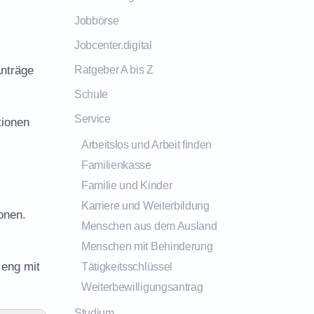
Jobbörse
Jobcenter.digital
Anträge
Ratgeber A bis Z
Schule
Service
tionen
Arbeitslos und Arbeit finden
Familienkasse
Familie und Kinder
Karriere und Weiterbildung
onen.
Menschen aus dem Ausland
Menschen mit Behinderung
 eng mit
Tätigkeitsschlüssel
Weiterbewilligungsantrag
Studium