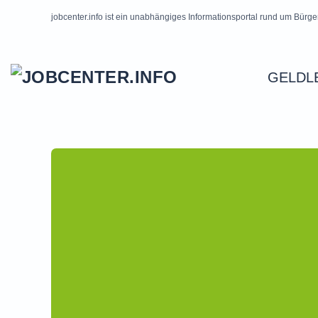
jobcenter.info ist ein unabhängiges Informationsportal rund um Bürge
Skip to main content
GELDL