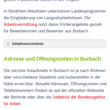
In Nordrhein-Westfalen unterstützen Landesprogramme
die Eingliederung von Langzeitarbeitslosen. Die
Arbeitsvermittlung
nutzt diese Förderangebote gezielt
für Bewerberinnen und Bewerber aus Burbach.
Inhaltsverzeichnis
Adresse und Öffnungszeiten in Burbach
Adresse und Öffnungszeiten in Burbach
Leistungen der Arbeitsvermittlung in Burbach
Termin vereinbaren und Bürgergeld beantragen
Die nächste Anlaufstelle in Burbach ist je nach Wohnort
über verschiedene Standorte und Außenstellen in der
Jobcenter Siegen-Wittgenstein – zuständige
Nähe erreichbar. Aktuelle Adressen, Öffnungszeiten und
Stelle
Telefonnummern findest du auf der offiziellen Webseite
Stellenangebote und Jobbörse in Burbach
der Behörde oder über die
Jobbörse der Bundesagentur
Häufige Fragen rund ums Jobcenter
für Arbeit
.