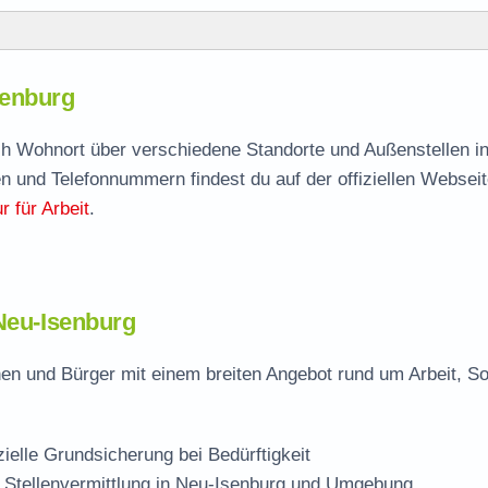
rg
senburg
senburg
agen
ach Wohnort über verschiedene Standorte und Außenstellen in
n und Telefonnummern findest du auf der offiziellen Webseit
 für Arbeit
.
burg
 Neu-Isenburg
en und Bürger mit einem breiten Angebot rund um Arbeit, So
zielle Grundsicherung bei Bedürftigkeit
 Stellenvermittlung in Neu-Isenburg und Umgebung