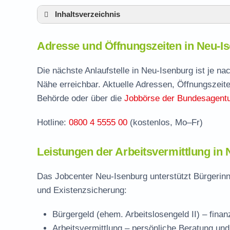
Inhaltsverzeichnis
Adresse und Öffnungszeiten in Neu-Isenbu
Adresse und Öffnungszeiten in Neu-I
Leistungen der Arbeitsvermittlung in Neu-I
Termin vereinbaren und Bürgergeld beantr
Die nächste Anlaufstelle in Neu-Isenburg ist je n
Nähe erreichbar. Aktuelle Adressen, Öffnungszeite
Jobcenter Offenbach – zuständige Stelle
Behörde oder über die
Jobbörse der Bundesagentur
Stellenangebote und Jobbörse in Neu-Isen
Hotline:
0800 4 5555 00
(kostenlos, Mo–Fr)
Häufige Fragen rund ums Jobcenter
Leistungen der Arbeitsvermittlung in
Das Jobcenter Neu-Isenburg unterstützt Bürgerinn
und Existenzsicherung:
Bürgergeld (ehem. Arbeitslosengeld II)
– finan
Arbeitsvermittlung
– persönliche Beratung und