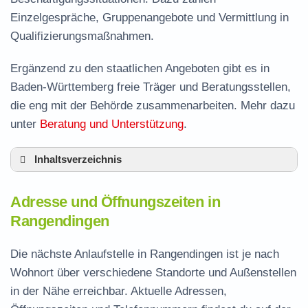
Einzelgespräche, Gruppenangebote und Vermittlung in
Qualifizierungsmaßnahmen.
Ergänzend zu den staatlichen Angeboten gibt es in
Baden-Württemberg freie Träger und Beratungsstellen,
die eng mit der Behörde zusammenarbeiten. Mehr dazu
unter
Beratung und Unterstützung
.
Inhaltsverzeichnis
Adresse und Öffnungszeiten in Rangendingen
Adresse und Öffnungszeiten in
Leistungen der Arbeitsvermittlung in
Rangendingen
Rangendingen
Termin vereinbaren und Bürgergeld beantragen
Die nächste Anlaufstelle in Rangendingen ist je nach
Wohnort über verschiedene Standorte und Außenstellen
Jobcenter Zollernalbkreis – zuständige Stelle
in der Nähe erreichbar. Aktuelle Adressen,
Stellenangebote und Jobbörse in