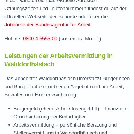
in der Nähe erreichbar. Aktuelle Adressen,
Jobcenter Reutlingen – zuständige Stelle
Öffnungszeiten und Telefonnummern findest du auf der
Stellenangebote und Jobbörse in
offiziellen Webseite der Behörde oder über die
Walddorfhäslach
Jobbörse der Bundesagentur für Arbeit
.
Häufige Fragen rund ums Jobcenter
Hotline:
0800 4 5555 00
(kostenlos, Mo–Fr)
Leistungen der Arbeitsvermittlung in
Walddorfhäslach
Das Jobcenter Walddorfhäslach unterstützt Bürgerinnen
und Bürger mit einem breiten Angebot rund um Arbeit,
Soziales und Existenzsicherung:
Bürgergeld (ehem. Arbeitslosengeld II)
– finanzielle
Grundsicherung bei Bedürftigkeit
Arbeitsvermittlung
– persönliche Beratung und
Stellenvermittlung in Walddorfhäslach und