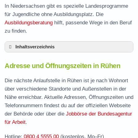
In Niedersachsen gibt es spezielle Landesprogramme
für Jugendliche ohne Ausbildungsplatz. Die
Ausbildungsberatung
hilft, passende Wege in den Beruf
zu finden.
Inhaltsverzeichnis
Adresse und Öffnungszeiten in Rühen
Adresse und Öffnungszeiten in Rühen
Leistungen der Arbeitsvermittlung in Rühen
Termin vereinbaren und Bürgergeld beantragen
Die nächste Anlaufstelle in Rühen ist je nach Wohnort
über verschiedene Standorte und Außenstellen in der
Jobcenter Gifhorn – zuständige Stelle
Nähe erreichbar. Aktuelle Adressen, Öffnungszeiten und
Stellenangebote und Jobbörse in Rühen
Telefonnummern findest du auf der offiziellen Webseite
Häufige Fragen rund ums Jobcenter
der Behörde oder über die
Jobbörse der Bundesagentur
für Arbeit
.
Hotline:
0800 4 5555 00
(kostenlos, Mo–Fr)