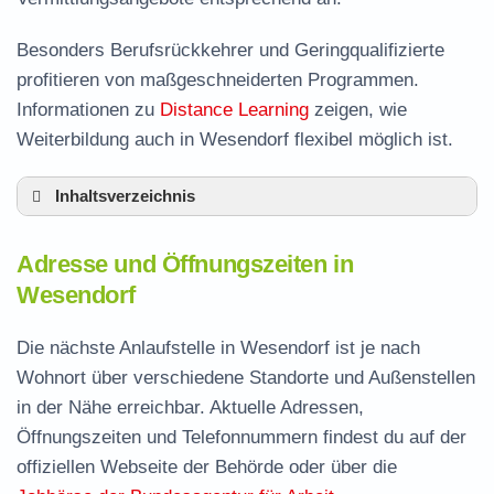
Besonders Berufsrückkehrer und Geringqualifizierte
profitieren von maßgeschneiderten Programmen.
Informationen zu
Distance Learning
zeigen, wie
Weiterbildung auch in Wesendorf flexibel möglich ist.
Inhaltsverzeichnis
Adresse und Öffnungszeiten in Wesendorf
Adresse und Öffnungszeiten in
Leistungen der Arbeitsvermittlung in
Wesendorf
Wesendorf
Termin vereinbaren und Bürgergeld beantragen
Die nächste Anlaufstelle in Wesendorf ist je nach
Wohnort über verschiedene Standorte und Außenstellen
Jobcenter Gifhorn – zuständige Stelle
in der Nähe erreichbar. Aktuelle Adressen,
Stellenangebote und Jobbörse in Wesendorf
Öffnungszeiten und Telefonnummern findest du auf der
Häufige Fragen rund ums Jobcenter
offiziellen Webseite der Behörde oder über die