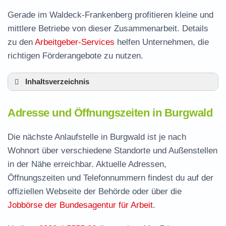
Gerade im Waldeck-Frankenberg profitieren kleine und
mittlere Betriebe von dieser Zusammenarbeit. Details
zu den
Arbeitgeber-Services
helfen Unternehmen, die
richtigen Förderangebote zu nutzen.
Inhaltsverzeichnis
Adresse und Öffnungszeiten in Burgwald
Adresse und Öffnungszeiten in Burgwald
Leistungen der Arbeitsvermittlung in Burgwald
Termin vereinbaren und Bürgergeld beantragen
Die nächste Anlaufstelle in Burgwald ist je nach
Wohnort über verschiedene Standorte und Außenstellen
Jobcenter Waldeck-Frankenberg – zuständige
in der Nähe erreichbar. Aktuelle Adressen,
Stelle
Öffnungszeiten und Telefonnummern findest du auf der
Stellenangebote und Jobbörse in Burgwald
offiziellen Webseite der Behörde oder über die
Häufige Fragen rund ums Jobcenter
Jobbörse der Bundesagentur für Arbeit
.