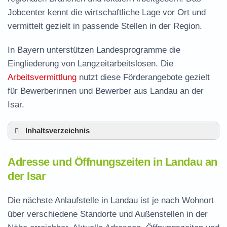
Jobcenter kennt die wirtschaftliche Lage vor Ort und
vermittelt gezielt in passende Stellen in der Region.
In Bayern unterstützen Landesprogramme die
Eingliederung von Langzeitarbeitslosen. Die
Arbeitsvermittlung
nutzt diese Förderangebote gezielt
für Bewerberinnen und Bewerber aus Landau an der
Isar.
Inhaltsverzeichnis
Adresse und Öffnungszeiten in Landau
Adresse und Öffnungszeiten in Landau an
Leistungen der Arbeitsvermittlung in Landau
der Isar
Termin vereinbaren und Bürgergeld beantragen
Die nächste Anlaufstelle in Landau ist je nach Wohnort
Jobcenter Dingolfing-Landau – zuständige
über verschiedene Standorte und Außenstellen in der
Stelle