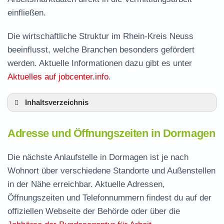
einfließen.
Die wirtschaftliche Struktur im Rhein-Kreis Neuss
beeinflusst, welche Branchen besonders gefördert
werden. Aktuelle Informationen dazu gibt es unter
Aktuelles auf jobcenter.info
.
Inhaltsverzeichnis
Adresse und Öffnungszeiten in Dormagen
Adresse und Öffnungszeiten in Dormagen
Leistungen der Arbeitsvermittlung in
Dormagen
Die nächste Anlaufstelle in Dormagen ist je nach
Termin vereinbaren und Bürgergeld beantragen
Wohnort über verschiedene Standorte und Außenstellen
in der Nähe erreichbar. Aktuelle Adressen,
Jobcenter Rhein-Kreis Neuss – zuständige
Öffnungszeiten und Telefonnummern findest du auf der
Stelle
offiziellen Webseite der Behörde oder über die
Stellenangebote und Jobbörse in Dormagen