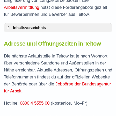
Eingliederung von Langzeitarbeitslosen. Die
Arbeitsvermittlung
nutzt diese Förderangebote gezielt
für Bewerberinnen und Bewerber aus Teltow.
Inhaltsverzeichnis
Adresse und Öffnungszeiten in Teltow
Adresse und Öffnungszeiten in Teltow
Leistungen der Arbeitsvermittlung in Teltow
Termin vereinbaren und Bürgergeld beantragen
Die nächste Anlaufstelle in Teltow ist je nach Wohnort
über verschiedene Standorte und Außenstellen in der
Jobcenter Potsdam-Mittelmark – zuständige
Nähe erreichbar. Aktuelle Adressen, Öffnungszeiten und
Stelle
Telefonnummern findest du auf der offiziellen Webseite
Stellenangebote und Jobbörse in Teltow
der Behörde oder über die
Jobbörse der Bundesagentur
Häufige Fragen rund ums Jobcenter
für Arbeit
.
Hotline:
0800 4 5555 00
(kostenlos, Mo–Fr)